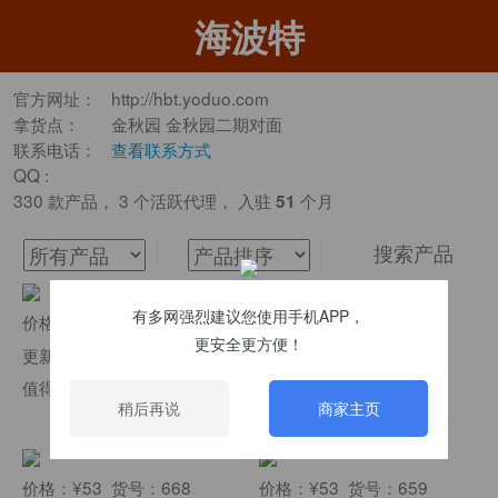
海波特
官方网址：
http://hbt.yoduo.com
拿货点：
金秋园 金秋园二期对面
联系电话：
查看联系方式
QQ :
330 款产品， 3 个活跃代理， 入驻
个月
51
搜索产品
有多网强烈建议您使用手机APP，
价格：¥53 货号：672
价格：¥53 货号：666
更安全更方便！
更新：26-06-09
更新：26-06-09
值得卖
上新啦！量大从优
稍后再说
商家主页
价格：¥53 货号：668
价格：¥53 货号：659